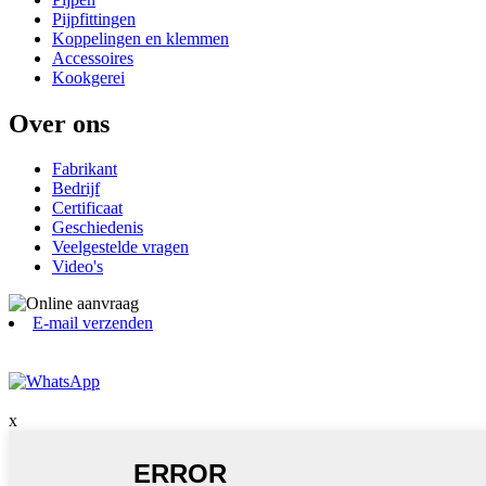
Pijpfittingen
Koppelingen en klemmen
Accessoires
Kookgerei
Over ons
Fabrikant
Bedrijf
Certificaat
Geschiedenis
Veelgestelde vragen
Video's
E-mail verzenden
x