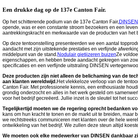
Een drukke dag op de 137e Canton Fair.
Op het schitterende podium van de 137e Canton Fair,
DINSEN
opende, was er een constante stroom bezoekers en een levend
aantrekkingskracht en merkwaarde van de producten van het be
Op deze tentoonstelling presenteerden we een aantal topprod
aandacht met zijn uitstekende prestaties en verfijnde afwerki
middelpunt van de stand.
Nodulair gietijzeren buizen
Ze voldoe
eigenschappen, en hebben brede aandacht gekregen van zowel 
specificaties en een verfijnde uitstraling DINSEN vertegenwoor
Deze producten zijn niet alleen de belichaming van de tec
aan klanten wereldwijd.
Het vlekkeloze verloop van de tentoo
Canton Fair. Met professionele kennis, een enthousiaste houd
grondig onderzocht en alles in het werk gesteld om samenwerk
voor het bedrijf gecreëerd. Jullie inzet is de sleutel tot het suc
Tegelijkertijd moeten we de regering oprecht bedanken voo
kans om hun kracht te tonen en de markt uit te breiden, maar 
we rechtstreeks communiceren met klanten over de hele wereld
ontwikkeling van het bedrijf. We zullen deze steun altijd koest
We moeten ook elke medewerker van DINSEN dankbaar zijn; j