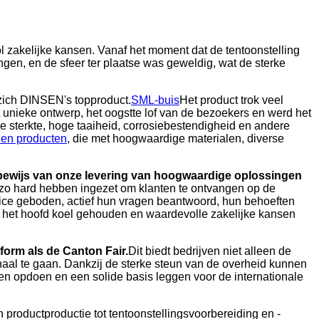
vol zakelijke kansen. Vanaf het moment dat de tentoonstelling
en, en de sfeer ter plaatse was geweldig, wat de sterke
zich DINSEN's topproduct.
SML-buis
Het product trok veel
t unieke ontwerp, het oogstte lof van de bezoekers en werd het
 sterkte, hoge taaiheid, corrosiebestendigheid en andere
alen producten
, die met hoogwaardige materialen, diverse
ig bewijs van onze levering van hoogwaardige oplossingen
h zo hard hebben ingezet om klanten te ontvangen op de
vice geboden, actief hun vragen beantwoord, hun behoeften
d het hoofd koel gehouden en waardevolle zakelijke kansen
form als de Canton Fair.
Dit biedt bedrijven niet alleen de
naal te gaan. Dankzij de sterke steun van de overheid kunnen
en opdoen en een solide basis leggen voor de internationale
 productproductie tot tentoonstellingsvoorbereiding en -