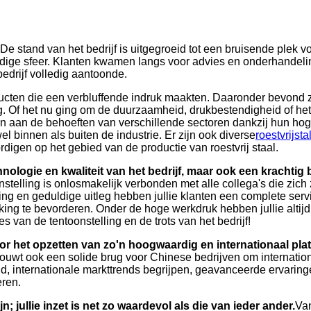
De stand van het bedrijf is uitgegroeid tot een bruisende plek 
ige sfeer. Klanten kwamen langs voor advies en onderhandeling
drijf volledig aantoonde.
ucten die een verbluffende indruk maakten. Daaronder bevond 
ng. Of het nu ging om de duurzaamheid, drukbestendigheid of he
n aan de behoeften van verschillende sectoren dankzij hun hoge
binnen als buiten de industrie. Er zijn ook diverse
roestvrijst
digen op het gebied van de productie van roestvrij staal.
hnologie en kwaliteit van het bedrijf, maar ook een kracht
nstelling is onlosmakelijk verbonden met alle collega's die zic
ing en geduldige uitleg hebben jullie klanten een complete ser
ing te bevorderen. Onder de hoge werkdruk hebben jullie altij
ces van de tentoonstelling en de trots van het bedrijf!
r het opzetten van zo'n hoogwaardig en internationaal plat
bouwt ook een solide brug voor Chinese bedrijven om internatio
, internationale markttrends begrijpen, geavanceerde ervaring
eren.
ullie inzet is net zo waardevol als die van ieder ander.
Van