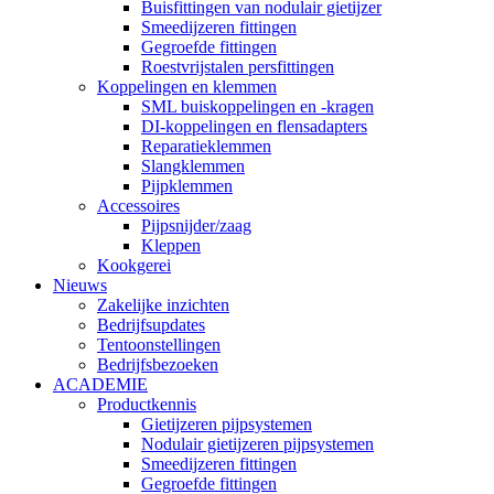
Buisfittingen van nodulair gietijzer
Smeedijzeren fittingen
Gegroefde fittingen
Roestvrijstalen persfittingen
Koppelingen en klemmen
SML buiskoppelingen en -kragen
DI-koppelingen en flensadapters
Reparatieklemmen
Slangklemmen
Pijpklemmen
Accessoires
Pijpsnijder/zaag
Kleppen
Kookgerei
Nieuws
Zakelijke inzichten
Bedrijfsupdates
Tentoonstellingen
Bedrijfsbezoeken
ACADEMIE
Productkennis
Gietijzeren pijpsystemen
Nodulair gietijzeren pijpsystemen
Smeedijzeren fittingen
Gegroefde fittingen