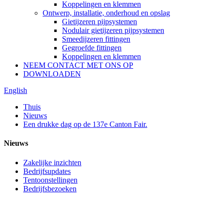
Koppelingen en klemmen
Ontwerp, installatie, onderhoud en opslag
Gietijzeren pijpsystemen
Nodulair gietijzeren pijpsystemen
Smeedijzeren fittingen
Gegroefde fittingen
Koppelingen en klemmen
NEEM CONTACT MET ONS OP
DOWNLOADEN
English
Thuis
Nieuws
Een drukke dag op de 137e Canton Fair.
Nieuws
Zakelijke inzichten
Bedrijfsupdates
Tentoonstellingen
Bedrijfsbezoeken