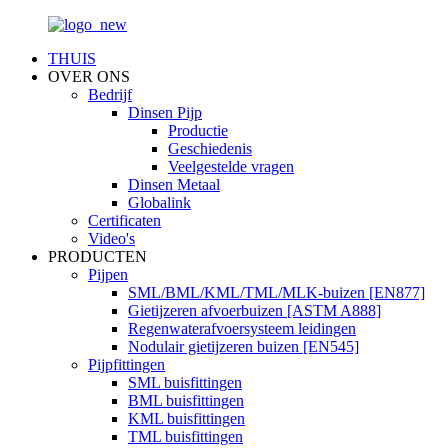
THUIS
OVER ONS
Bedrijf
Dinsen Pijp
Productie
Geschiedenis
Veelgestelde vragen
Dinsen Metaal
Globalink
Certificaten
Video's
PRODUCTEN
Pijpen
SML/BML/KML/TML/MLK-buizen [EN877]
Gietijzeren afvoerbuizen [ASTM A888]
Regenwaterafvoersysteem leidingen
Nodulair gietijzeren buizen [EN545]
Pijpfittingen
SML buisfittingen
BML buisfittingen
KML buisfittingen
TML buisfittingen