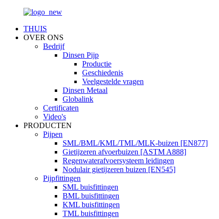
THUIS
OVER ONS
Bedrijf
Dinsen Pijp
Productie
Geschiedenis
Veelgestelde vragen
Dinsen Metaal
Globalink
Certificaten
Video's
PRODUCTEN
Pijpen
SML/BML/KML/TML/MLK-buizen [EN877]
Gietijzeren afvoerbuizen [ASTM A888]
Regenwaterafvoersysteem leidingen
Nodulair gietijzeren buizen [EN545]
Pijpfittingen
SML buisfittingen
BML buisfittingen
KML buisfittingen
TML buisfittingen