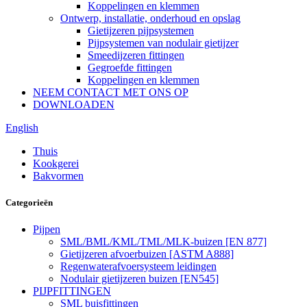
Koppelingen en klemmen
Ontwerp, installatie, onderhoud en opslag
Gietijzeren pijpsystemen
Pijpsystemen van nodulair gietijzer
Smeedijzeren fittingen
Gegroefde fittingen
Koppelingen en klemmen
NEEM CONTACT MET ONS OP
DOWNLOADEN
English
Thuis
Kookgerei
Bakvormen
Categorieën
Pijpen
SML/BML/KML/TML/MLK-buizen [EN 877]
Gietijzeren afvoerbuizen [ASTM A888]
Regenwaterafvoersysteem leidingen
Nodulair gietijzeren buizen [EN545]
PIJPFITTINGEN
SML buisfittingen