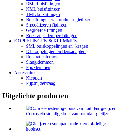
BML buisfittingen
KML buisfittingen
TML buisfittingen
Buisfittingen van nodulair gietijzer
Smeedijzeren fittingen
Gegroefde fittingen
Roestvrijstalen persfittingen
KOPPELINGEN & KLEMMEN
SML buiskoppelingen en -kragen
DI-koppelingen en flensadapters
Reparatieklemmen
Slangklemmen
Pijpklemmen
Accessoires
Kleppen
Pijpsnijder/zaag
Uitgelichte producten
Corrosiebestendige buis van nodulair gietijzer