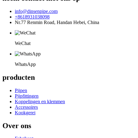
info@dinsenpipe.com
+8618931038098
Nr.77 Renmin Road, Handan Hebei, China
WeChat
WhatsApp
producten
Pijpen
Pijpfittingen
Koppelingen en klemmen
Accessoires
Kookgerei
Over ons