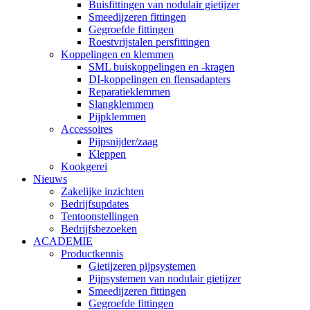
Buisfittingen van nodulair gietijzer
Smeedijzeren fittingen
Gegroefde fittingen
Roestvrijstalen persfittingen
Koppelingen en klemmen
SML buiskoppelingen en -kragen
DI-koppelingen en flensadapters
Reparatieklemmen
Slangklemmen
Pijpklemmen
Accessoires
Pijpsnijder/zaag
Kleppen
Kookgerei
Nieuws
Zakelijke inzichten
Bedrijfsupdates
Tentoonstellingen
Bedrijfsbezoeken
ACADEMIE
Productkennis
Gietijzeren pijpsystemen
Pijpsystemen van nodulair gietijzer
Smeedijzeren fittingen
Gegroefde fittingen