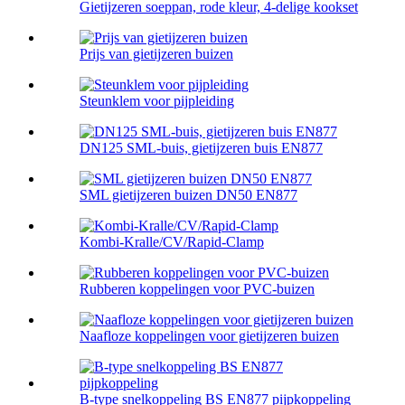
Gietijzeren soeppan, rode kleur, 4-delige kookset
Prijs van gietijzeren buizen
Steunklem voor pijpleiding
DN125 SML-buis, gietijzeren buis EN877
SML gietijzeren buizen DN50 EN877
Kombi-Kralle/CV/Rapid-Clamp
Rubberen koppelingen voor PVC-buizen
Naafloze koppelingen voor gietijzeren buizen
B-type snelkoppeling BS EN877 pijpkoppeling